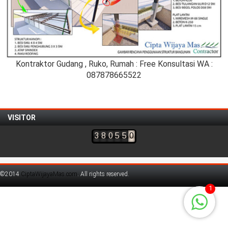
Kontraktor Gudang , Ruko, Rumah : Free Konsultasi WA :
087878665522
VISITOR
3
8
0
5
5
0
©2014
CiptaWijayaMas.com
. All rights reserved.
1